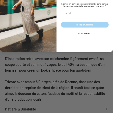
Promis, on ne vous écrira seulement quand ça vaut
le coup, on déteste le spam autant que vous :)
Taille:
Email
S
M
L
XL
M’INSCRIRE
Ajouter au panier
NON, MERCI
D’inspiration rétro, avec son col cheminé légèrement évasé, sa
coupe courte et son motif vague, le pull 404 n’a besoin que d’un
bon jean pour créer un look efficace pour ton quotidien.
Tricoté avec amour à Riorges, près de Roanne, dans une des
dernière entreprise de tricot de la région, il réunit tout ce qu’on
aime: la douceur du coton, l’audace du motif et la responsabilité
d’une production locale !
Matière & Durabilité