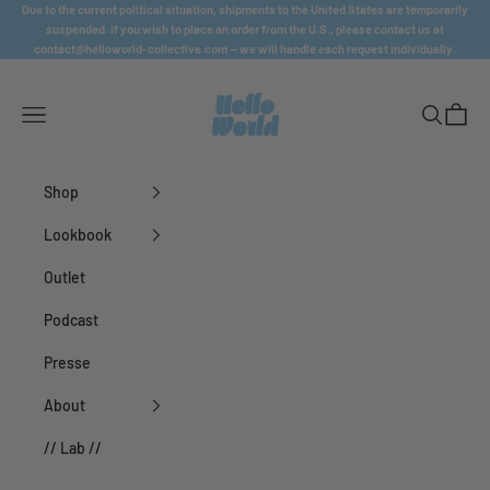
Passer au contenu
Due to the current political situation, shipments to the United States are temporarily
suspended. If you wish to place an order from the U.S., please contact us at
contact@helloworld-collective.com
— we will handle each request individually.
HELLO WORLD COLLECTIVE
Ouvrir la navigation
Ouvrir la 
Voir le
Shop
Lookbook
Outlet
Podcast
Presse
About
// Lab //