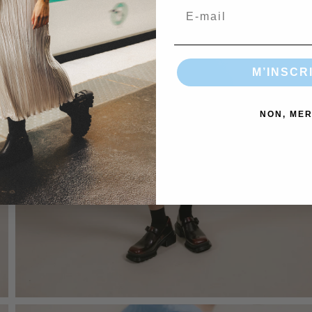
Email
M’INSCR
NON, MER