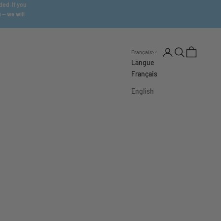
ded. If you
m
— we will
Ouvrir le compte uti
Ouvrir la reche
Voir le pani
Français
Langue
Français
English