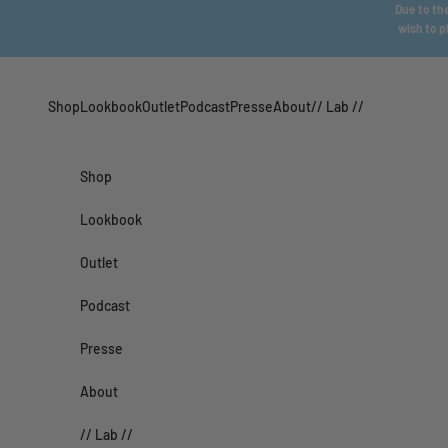
Passer au contenu
Due to the
wish to p
Shop
Lookbook
Outlet
Podcast
Presse
About
// Lab //
Shop
Lookbook
Outlet
Podcast
Presse
About
// Lab //