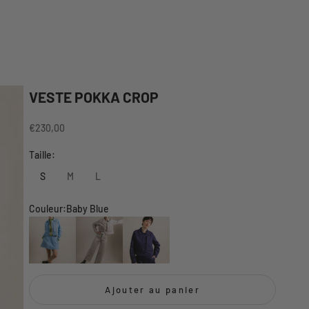
VESTE POKKA CROP
Prix de vente
€230,00
Taille:
S
M
L
Couleur:
Baby Blue
Baby Blue
Beige
Marine
Ajouter au panier