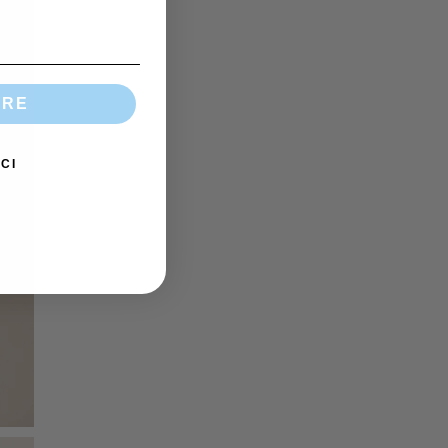
IRE
CI