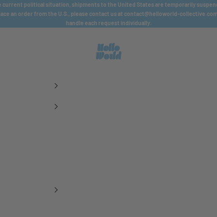
 current political situation, shipments to the United States are temporarily suspen
lace an order from the U.S., please contact us at
contact@helloworld-collective.co
handle each request individually.
HELLO WORLD COLLECTIVE